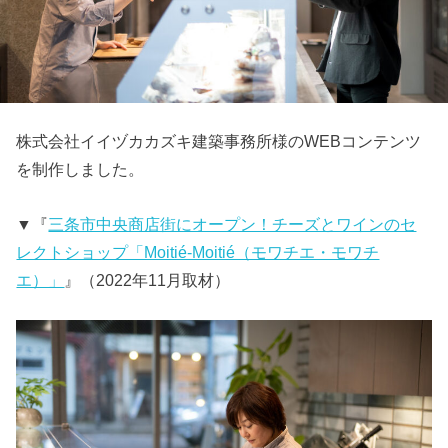
株式会社イイヅカカズキ建築事務所様のWEBコンテンツ
を制作しました。
▼『
三条市中央商店街にオープン！チーズとワインのセ
レクトショップ「Moitié-Moitié（モワチエ・モワチ
エ）」
』（2022年11月取材）