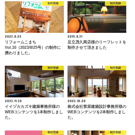
制作実績
制作実績
2023.8.25
2015.8.31
リフォームこまち
足立茂久商店様のリーフレットを
Vol.10（2023/8/25号）の制作に
制作させて頂きました
携わりました。
制作実績
制作実績
2023.11.30
2023.10.20
イイヅカカズキ建築事務所様の
株式会社菅原建築設計事務所様の
WEBコンテンツを1本制作しまし
WEBコンテンツを2本制作しまし
た。
た。
制作実績
制作実績