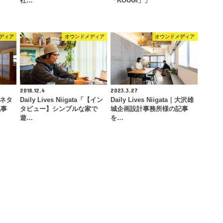
社…
「KOUGI」」
ディア
オウンドメディア
オウンドメディア
2018.12.4
2023.3.27
｜カネタ
Daily Lives Niigata「【イン
Daily Lives Niigata｜大沢雄
記事
タビュー】シンプルな家で
城企画設計事務所様の記事
遊…
を…