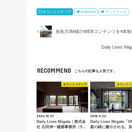
オウンドメディア
andwood
アンドウッド
糸魚川3M様のWEBコンテンツを4本
Daily Liv
RECOMMEND
こちらの記事も人気です。
オウンドメディア
オウンドメ
2024.10.23
2018.11.22
Daily Lives Niigata｜株式会
Daily Lives Niigata「
社 石田伸一建築事務所（S…
庭の緑に癒やされる。